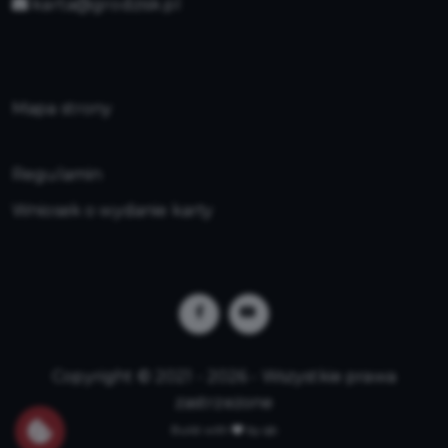
karta@grodzisk.pl
Mapa strony
Regulamin
Wniosek o wydanie karty
Copyright © 2021 - 2026 - Wszystkie prawa
zastrzeżone
Build with
by qb