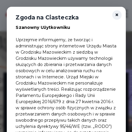
×
Zaloguj
Otwór
Zgoda na Ciasteczka
Szanowny Użytkowniku
Uprzejmie informujemy, że tworząc i
administrując strony internetowe Urzędu Miasta
w Grodzisku Mazowieckim z siedzibą w
Grodzisku Mazowieckim używamy technologii
służących do zbierania i przetwarzania danych
osobowych w celu analizowania ruchu na
Gabinet
stronach i w Internecie. Urząd Miejski w
Grodzisku Mazowieckim nie personalizuje
wyświetlanych treści. Realizując rozporządzenie
Masażu - Masaż
Parlamentu Europejskiego i Rady Unii
Europejskiej 2016/679 z dnia 27 kwietnia 2016 r.
w sprawie ochrony osób fizycznych w związku z
& Spa Strefa
przetwarzaniem danych osobowych i w sprawie
swobodnego przepływu takich danych oraz
Zdrowia
uchylenia dyrektywy 95/46/WE (tzw. „RODO”)