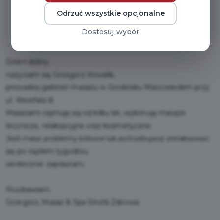
10% zniżki dla posiadaczy karty
Odrzuć wszystkie opcjonalne
mieszkańca
Dostosuj wybór
Dzień dobry,
nazywam się Grzegorz Kowalik,
prowadzę gabinet masażu w Grodzisku Mazowieckim przy
ul. Westfala 8.
Masażami zajmuję się od kilku lat, wykonuję masaże
lecznicze, relaksacyjne oraz kosmetyczne.
Jeśli masz problemy bólowe lub potrzebujesz zrelaksować
się po ciężkim tygodniu,
serdecznie zapraszam,
Pozdrawiam,
Grzegorz, Masaż & Spa Strefa Zdrowia