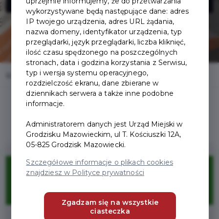
uprzejmie informujemy, że do przetwarzania
wykorzystywane będą następujące dane: adres
IP twojego urządzenia, adres URL żądania,
nazwa domeny, identyfikator urządzenia, typ
przeglądarki, język przeglądarki, liczba kliknięć,
ilość czasu spędzonego na poszczególnych
stronach, data i godzina korzystania z Serwisu,
typ i wersja systemu operacyjnego,
Home
Oferty
Gabinet Masażu - Masaż & Spa Strefa Zdrowia
rozdzielczość ekranu, dane zbierane w
dziennikach serwera a także inne podobne
informacje.
Administratorem danych jest Urząd Miejski w
Grodzisku Mazowieckim, ul T. Kościuszki 12A,
05-825 Grodzisk Mazowiecki.
10%
Szczegółowe informacje o plikach cookies
znajdziesz w Polityce prywatności
ZNIŻKI
Zgadzam się na wszystkie
ciasteczka