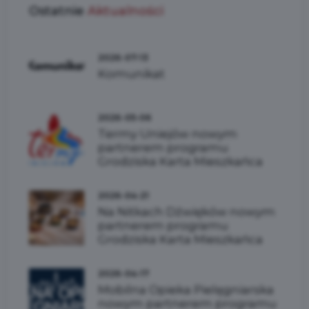
Ostatnie
Aktualności
2026-07-13
Komunikat
2026-05-06
Termy Uniejów nowym
partnerem programu
Grodziska Karta Mieszkańca
2026-04-21
Na Nitkach Dźwięków nowym
partnerem programu
Grodziska Karta Mieszkańca
2026-04-17
Mobilna Opieka Pielęgniarska
nowym partnerem programu