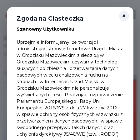
×
Zaloguj
Otwór
Zgoda na Ciasteczka
Szanowny Użytkowniku
Home
Lista aktualności
Uprzejmie informujemy, że tworząc i
WashDog EXPRESS - Samoobsługowa myjnia dla psów nowym partnerem
administrując strony internetowe Urzędu Miasta
Grodziskiej Karty Mieszkańca
w Grodzisku Mazowieckim z siedzibą w
Grodzisku Mazowieckim używamy technologii
służących do zbierania i przetwarzania danych
osobowych w celu analizowania ruchu na
stronach i w Internecie. Urząd Miejski w
Grodzisku Mazowieckim nie personalizuje
wyświetlanych treści. Realizując rozporządzenie
Parlamentu Europejskiego i Rady Unii
Europejskiej 2016/679 z dnia 27 kwietnia 2016 r.
w sprawie ochrony osób fizycznych w związku z
przetwarzaniem danych osobowych i w sprawie
swobodnego przepływu takich danych oraz
uchylenia dyrektywy 95/46/WE (tzw. „RODO”)