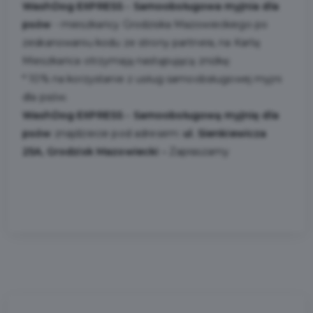
WashDog EXPRESS - Samoobsługowa myjnia dla
psów
- mieszkańcy Grodziska Mazowieckiego po
zeskanowaniu kodu ze strony partnera, na Kartę
Mieszkańca otrzymają następującą zniżkę:
* 10% na korzystanie z usług samoobsługowej myjni
dla psów.
WashDog EXPRESS - Samoobsługową myjnię dla
psów
znajdziecie pod adresem:
ul. Sienkiewicza
25A, Grodzisk Mazowiecki
-
Zapraszamy