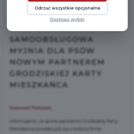
Odrzuć wszystkie opcjonalne
2025-06-02
Dostosuj wybór
WASHDOG EXPRESS -
SAMOOBSŁUGOWA
MYJNIA DLA PSÓW
NOWYM PARTNEREM
GRODZISKIEJ KARTY
MIESZKAŃCA
Szanowni Państwo,
informujemy, że grono partnerów Grodziskiej Karty
Mieszkańca powiększyło się o kolejną firmę: